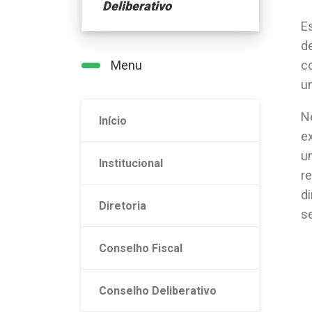
Deliberativo
E
d
Menu
c
u
N
Início
e
u
Institucional
r
di
Diretoria
s
Conselho Fiscal
Conselho Deliberativo