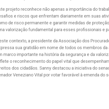
ste projeto reconhece não apenas a importância do trab
esafios e riscos que enfrentam diariamente em suas ativi
omo de risco permanente e garantir medidas de proteção
ma valorização fundamental para esses profissionais e p
este contexto, a presidente da Associação dos Procurado
xpressa sua gratidão em nome de todos os membros da a
m marco importante na história da segurança e da valoriz
eflete o reconhecimento do papel vital que desempenham
reitos dos cidadãos. Sanny destacou a iniciativa do sena
enador Veneziano Vital por votar favorável à emenda do s