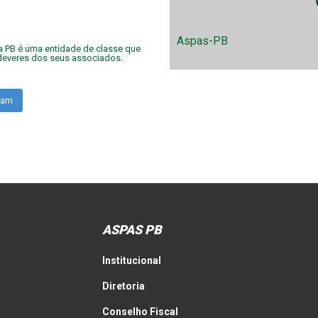
Aspas-PB
 PB é uma entidade de classe que
e deveres dos seus associados.
aspaspb
ram
Ago 3
 de setembro, o Tauá Resort João
a será o ponto de encontro de
doras e procuradores de todo o
ASPAS PB
ara sediar três grandes eventos da
carreira: o 4º Encontro Nacional
uradorias de Meio Ambiente, o 3º
Institucional
tro Nacional das Procuradorias
istrativas e o 4º Seminário do
Diretoria
FONACON.
Conselho Fiscal