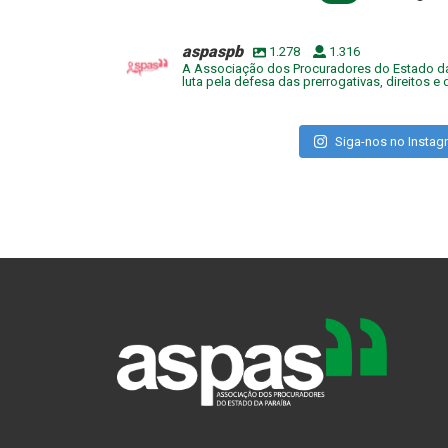
aspaspb
1.278
1.316
A Associação dos Procuradores do Estado da
luta pela defesa das prerrogativas, direitos 
aspaspb
Siga-nos no Instag
Ago 3
Democracia, união e renovação!
De 2 a 4
Pesso
Mais do que uma eleição, este momento
procura
representa a força da nossa construção
Brasil p
coletiva na Aspas. Cada voto depositado
nossa 
é a certeza de que estamos caminhando
das Proc
juntos, com muita alegria, energia e
Encon
dedicação para fazer ainda mais pela
Admin
nossa classe.